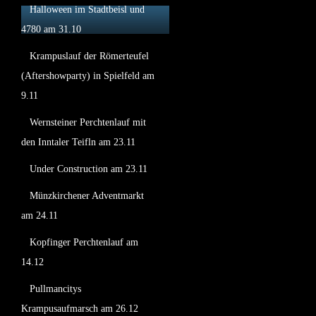
Halloween im Stadtbeisl und
4780 am 31.10
Krampuslauf der Römerteufel
(Aftershowparty) in Spielfeld am
9.11
Wernsteiner Perchtenlauf mit
den Inntaler Teifln am 23.11
Under Construction am 23.11
Münzkirchener Adventmarkt
am 24.11
Kopfinger Perchtenlauf am
14.12
Pullmancitys
Krampusaufmarsch am 26.12